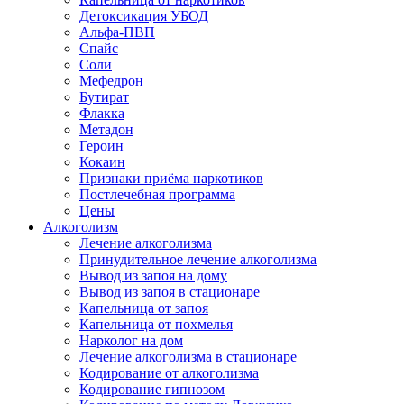
Детоксикация УБОД
Альфа-ПВП
Спайс
Соли
Мефедрон
Бутират
Флакка
Метадон
Героин
Кокаин
Признаки приёма наркотиков
Постлечебная программа
Цены
Алкоголизм
Лечение алкоголизма
Принудительное лечение алкоголизма
Вывод из запоя на дому
Вывод из запоя в стационаре
Капельница от запоя
Капельница от похмелья
Нарколог на дом
Лечение алкоголизма в стационаре
Кодирование от алкоголизма
Кодирование гипнозом