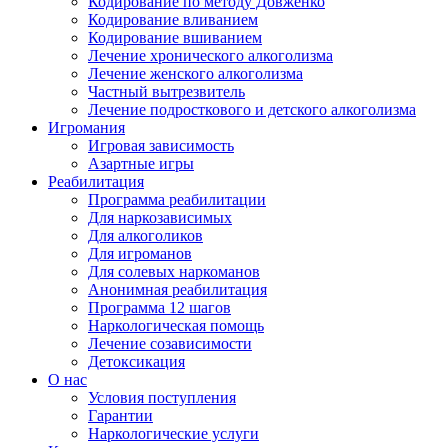
Кодирование по методу Довженко
Кодирование вливанием
Кодирование вшиванием
Лечение хронического алкоголизма
Лечение женского алкоголизма
Частный вытрезвитель
Лечение подросткового и детского алкоголизма
Игромания
Игровая зависимость
Азартные игры
Реабилитация
Программа реабилитации
Для наркозависимых
Для алкоголиков
Для игроманов
Для солевых наркоманов
Анонимная реабилитация
Программа 12 шагов
Наркологическая помощь
Лечение созависимости
Детоксикация
О нас
Условия поступления
Гарантии
Наркологические услуги