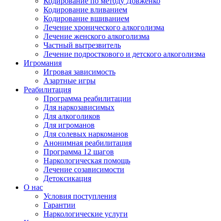
Кодирование по методу Довженко
Кодирование вливанием
Кодирование вшиванием
Лечение хронического алкоголизма
Лечение женского алкоголизма
Частный вытрезвитель
Лечение подросткового и детского алкоголизма
Игромания
Игровая зависимость
Азартные игры
Реабилитация
Программа реабилитации
Для наркозависимых
Для алкоголиков
Для игроманов
Для солевых наркоманов
Анонимная реабилитация
Программа 12 шагов
Наркологическая помощь
Лечение созависимости
Детоксикация
О нас
Условия поступления
Гарантии
Наркологические услуги