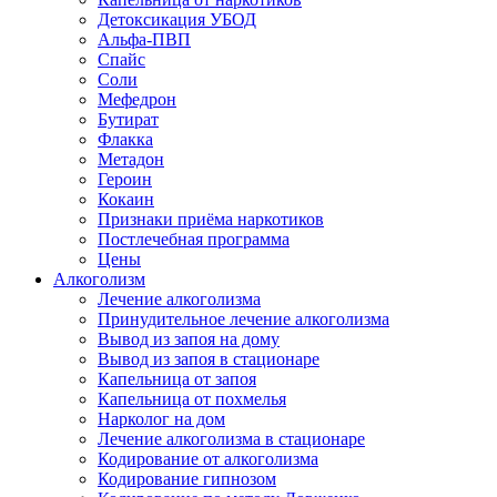
Детоксикация УБОД
Альфа-ПВП
Спайс
Соли
Мефедрон
Бутират
Флакка
Метадон
Героин
Кокаин
Признаки приёма наркотиков
Постлечебная программа
Цены
Алкоголизм
Лечение алкоголизма
Принудительное лечение алкоголизма
Вывод из запоя на дому
Вывод из запоя в стационаре
Капельница от запоя
Капельница от похмелья
Нарколог на дом
Лечение алкоголизма в стационаре
Кодирование от алкоголизма
Кодирование гипнозом